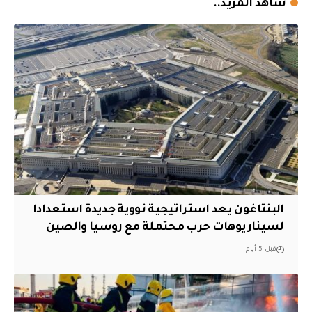
شاهد المزيد..
البنتاغون يعد استراتيجية نووية جديدة استعدادا
لسيناريوهات حرب محتملة مع روسيا والصين
قبل 5 أيام