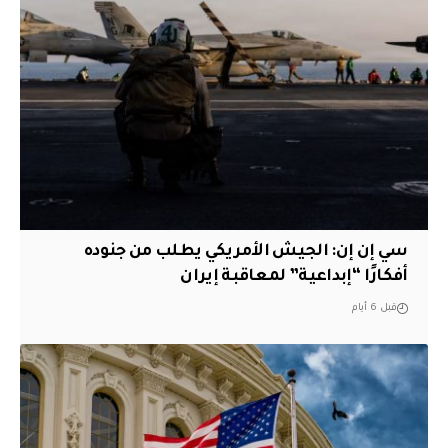
سي إن إن: الجيش الأمريكي يطلب من جنوده
أفكارًا “إبداعية” لمعاقبة إيران
قبل 6 أيام