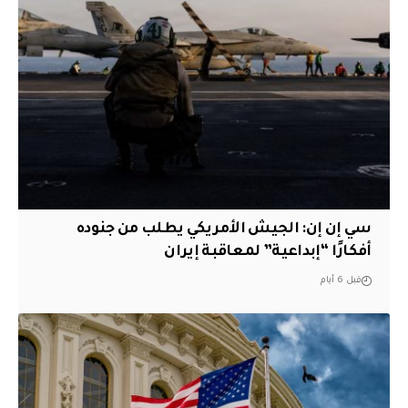
سي إن إن: الجيش الأمريكي يطلب من جنوده
أفكارًا “إبداعية” لمعاقبة إيران
قبل 6 أيام