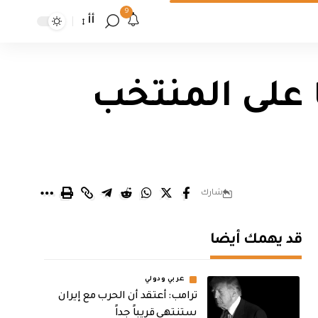
9
أأ
 على المنتخب
شارك
قد يهمك أيضا
عربي ودولي
‏ترامب: أعتقد أن الحرب مع إيران
ستنتهي قريباً جداً