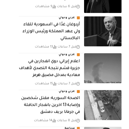
قبل 6 ساعات
9 مشاهدات
عربي ودولي
أردوغان غدًا في السعودية للقاء
ولي عهد المملكة ورئيس الوزراء
الباكستاني
قبل 7 ساعات
13 مشاهدات
عربي ودولي
اعلام إيراني: دوي انفجارين في
جزيرة قشم نتيجة التصدي لأهداف
معادية بمدخل مضيق هرمز
قبل 7 ساعات
15 مشاهدات
عربي ودولي
الصحة السورية: مقتل شخصين
وإصابة 13 اخرين بانفجار الحافلة
في جرمانا بريف دمشق
قبل 8 ساعات
14 مشاهدات
سياسة