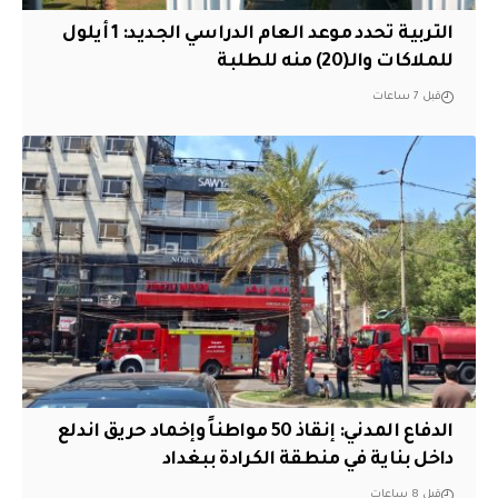
التربية تحدد موعد العام الدراسي الجديد: 1 أيلول
للملاكات والـ(20) منه للطلبة
قبل 7 ساعات
الدفاع المدني: إنقاذ 50 مواطناً وإخماد حريق اندلع
داخل بناية في منطقة الكرادة ببغداد
قبل 8 ساعات