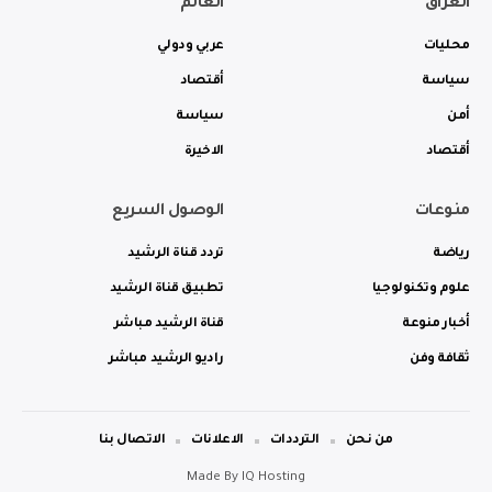
العراق
العالم
محليات
عربي ودولي
سياسة
أقتصاد
أمن
سياسة
أقتصاد
الاخيرة
منوعات
الوصول السريع
رياضة
تردد قناة الرشيد
علوم وتكنولوجيا
تطبيق قناة الرشيد
أخبار منوعة
قناة الرشيد مباشر
ثقافة وفن
راديو الرشيد مباشر
من نحن
الترددات
الاعلانات
الاتصال بنا
Made By
IQ Hosting