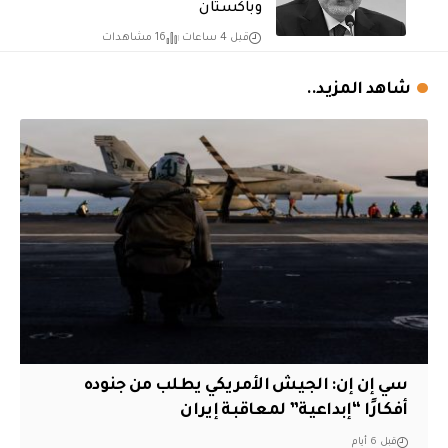
وباكستان
قبل 4 ساعات
16 مشاهدات
شاهد المزيد..
سي إن إن: الجيش الأمريكي يطلب من جنوده
أفكارًا “إبداعية” لمعاقبة إيران
قبل 6 أيام