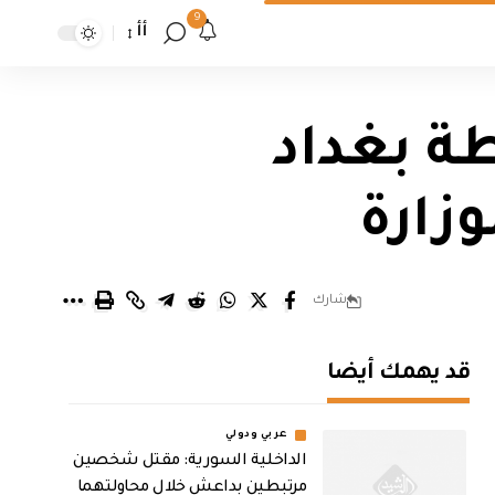
9
أأ
ة بغداد
زارة
شارك
قد يهمك أيضا
عربي ودولي
الداخلية السورية: مقتل شخصين
مرتبطين بداعش خلال محاولتهما