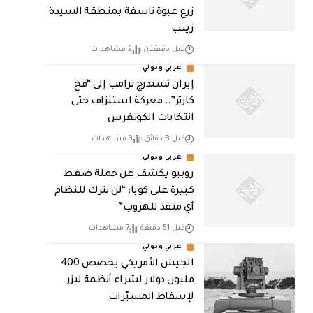
زرع عبوة ناسفة بمنطقة السيدة
زينب
قبل دقيقتان
2 مشاهدات
عربي ودولي
إيران تستدرج ترامب إلى “فخ
كارتر”.. معركة استنزاف حتى
انتخابات الكونغرس
قبل 8 دقائق
3 مشاهدات
عربي ودولي
روبيو يكشف عن حملة ضغط
كبيرة على كوبا: “لن نترك للنظام
أي منفذ للهروب”
قبل 51 دقيقة
7 مشاهدات
عربي ودولي
الجيش الأمريكي يخصص 400
مليون دولار لشراء أنظمة ليزر
لإسقاط المسيّرات