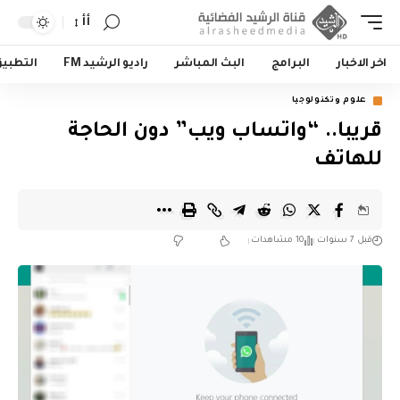
أأ
اخر الاخبار
البرامج
البث المباشر
راديو الرشيد FM
التطبي
علوم وتكنولوجيا
قريبا.. “واتساب ويب” دون الحاجة
للهاتف
قبل 7 سنوات
10 مشاهدات