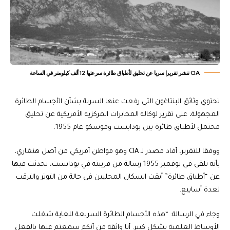
CIA تنشر تقريرا سريا عن تحليق لأطباق طائرة سرعتها 12 ألف كيلومتر في الساعة
تحتوي وثائق البنتاغون التي رفعت عنها السرية بشأن الأجسام الطائرة
المجهولة، على تقرير لوكالة المخابرات المركزية الأمريكية عن تحليق
محتمل لأطباق طائرة بين بودابست وموسكو عام 1955.
ووفقا للتقرير، أفاد مصدر لـ CIA وهو مواطن أمريكي من أصل هنغاري،
بأنه تلقى في نوفمبر 1955 رسالة من قريبته في بودابست، تحدثت فيها
عن “أطباق طائرة” أبقت السكان المحليين في حالة من التوتر والترقب
لعدة أسابيع.
وجاء في الرسالة: “هذه الأجسام الطائرة السريعة للغاية شغلت
الأوساط العلمية بشكل كبير. أنا واثقة من أنكم سمعتم عنها بالفعل