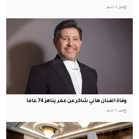
قبل 3 أشهر
وفاة الفنان هاني شاكر عن عمر يناهز 74 عاما
قبل 3 أشهر