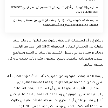
إل جي إلكترونيكس تُكرّم لتميزها في التصميم في حفل توزيع RED DOT
DESIGN لعام 2026
بعد شائعات ونظريات مؤامرة.. واشنطن تفرج عن دفعة جديدة من
الملفات المتعلقة بالأجسام الطائرة المجهولة
ويشار إلى أن السلطات الأمريكية باشرت منذ الثامن من مايو بنشر
ملفات عن الأجسام الطائرة المجهولة (UFO) التي وعد بها الرئيس
دونالد ترامب. وقد تم بالفعل الكشف عن عشرات الصور ومقاطع
الفيديو وشهادات الشهود. وينوي البنتاغون نشر وثائق جديدة مرة كل
بضعة أسابيع.
ووفقا للمعلومات المتوفرة، عن “تقرير حادثة 1955″، فيؤكد الخبراء أنه
يندرج ضمن “القضايا غير المحلولة” (Unresolved Cases) لدى
الاستخبارات الأمريكية، وهو ما يعني أن السلطات وثّقت الشهادة
والرسم الهندسي المرفق في رسالة الفتاة الهنغارية، لكنها لم تصل
أبدا إلى تفسير علمي أو عسكري يحسم طبيعة الأجسام التي طارت
بسرعة 12 ألف كم/ساعة بين بودابست وموسكو في ذلك الوقت.