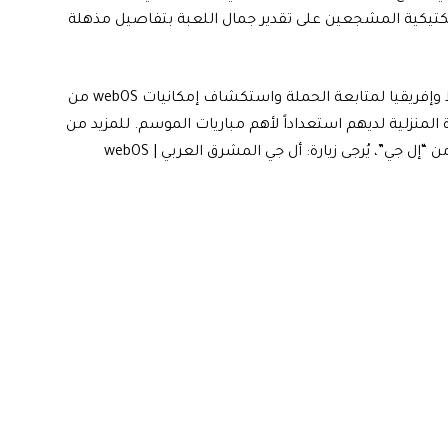
لتكتيكية المشجعين على تقدير جمال اللعبة بتفاصيل مذهلة
ندعو جميع مشجعي كرة القدم في منطقة الشرق الأوسط وإفريقيا لمتابعة الحملة واستكشاف إمكانيات webOS من
 أنظمة المشاهدة المنزلية لديهم استعداداً لأهم مباريات الموسم. للمزيد من
“إل جي”، يُرجى زيارة:
أل جي المشرق العربي | webOS