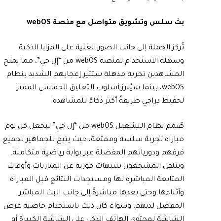
بث سلس وتشويق متواصل مع منصة
webOS
تُركز الحملة إلى جانب الصور الغنية على المزايا الذكية
وسهلة الاستخدام لمنصة webOS من “إل جي”، مما يمنح
المشاهدين تجربة مذهلة ستثير إعجابهم الشديد بنظام
webOS، بينما سيُبرز أسلوب التعليق الحماسي المميز
لحفيظ دراجي طريقةً أكثر ذكاءً للمشاهدة.
صُمم نظام التشغيل webOS من “إل جي” ليجعل كل يوم
مباراة تجربة سلسة وممتعة، حيث يتيح للجماهير تجميع
فرقهم ودورياتهم المفضلة عبر بوابة رياضية متكاملة.
ويتلقى المشجعون تنبيهات فورية عن المباريات وأوقات
المتابعة المباشرة لها ومستجدات النتائج قبل المباراة
وأثناءها وحتى بعدها مباشرةً إلى جانب البث المباشر
المفضل لديهم. وسواء كان ذلك باستخدام خاصية عرض
الشاشة لمحتوى الهاتف الذكي على الشاشة الكبيرة أو