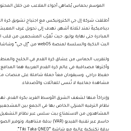
الموسم بحماس يُضاهي أجواء الملاعب من خلال المحتوى 
أطلقت شركة إل جي الكترونيكس مع اجتياح تشويق كرة الق
ديناميكيةً تمتد لثلاثة أشهر، تهدف إلى تحويل غرف المعيش
المبادرة حتى نهاية يوليو، حيث تُقرّب المشجعين من قلب 
البث الذكية والسلسة لمنصة webOS من “إل جي” وشاشات OLED وQNED الرائدة من “إل جي”.
ولتقريب الحماس من عشاق كرة القدم في الخليج والمنطقة
وأكثرها مصداقية في عالم كرة القدم العربية هما المداف
حفيظ دراجي. وسيقودان معاً حملة شاملة على منصات متعد
مشاهدة جماعية لا تُنسى للعائلات والأصدقاء.
وإدراكاً منها لشغف الشرق الأوسط الفريد بكرة القدم، تهد
نظام الترفيه المنزلي الخاص بها في الجمع بين المشجعين
بدقة تكتيكية عالية مع شاشة “Tiki Taka QNED”.