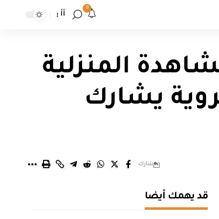
9
أأ
شاهدة المنزلية
روية يشارك
شارك
قد يهمك أيضا