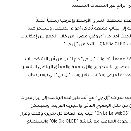
الرائع عبر المنصات المتعددة.
دم لمنطقة الشرق الأوسط وإفريقيا رسمياً حملةً
ة إلى بيئاتٍ ممتعة تُحاكي أجواء الملاعب. وتستمر هذه
الحدث أكثر من أي وقتٍ مضى، من خلال الجمع بين إمكانيات
 عموماً، تعاونت “إل جي” مع اثنين من أبرز الشخصيات
ع المصري الأسطوري وائل جمعة والمعلّق الرياضي الشهير
دة لعرض إمكانات تلفزيونات “إل جي” في توفير تجارب
ف شراكة “إل جي” مع أساطير هذه الرياضة إلى إبراز قدرات
 من خلال الوضوح الفائق والتجربة الفريدة. وسيتمكن
المشاهدون من الاستمتاع ببث سلس عبر نظام التشغيل “Oh La La webOS” حيث يتم التقاط كل تمريرة وهدف وقرار
حاسم عبر تقنية الفيديو (VAR) بدقة متناهية، وتوفير الصور بجودة الملاعب مع شاشة “Ole Ole OLED” والاستمتاع