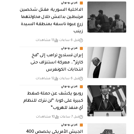
عربي ودولي
الداخلية السورية: مقتل شخصين
مرتبطين بداعش خلال محاولتهما
زرع عبوة ناسفة بمنطقة السيدة
زينب
قبل 6 ساعات
13 مشاهدات
عربي ودولي
إيران تستدرج ترامب إلى “فخ
كارتر”.. معركة استنزاف حتى
انتخابات الكونغرس
قبل 6 ساعات
12 مشاهدات
عربي ودولي
روبيو يكشف عن حملة ضغط
كبيرة على كوبا: “لن نترك للنظام
أي منفذ للهروب”
قبل 7 ساعات
10 مشاهدات
عربي ودولي
الجيش الأمريكي يخصص 400