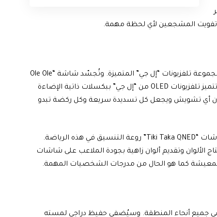
تتمحور الحملة حول جودة الصورة الاستثنائية التي توفرها مجموعة تلفزيونات “إل جي” المتميزة. وتُجسّد شاشة “Ole Ole
OLED” متعة اللعبة لعشاق التشويق والحركة السريعة. وتتميز تلفزيونات OLED من “إل جي” ببكسلات ذاتية الإضاءة
 دون أي تشويش ويجعل كل تسديدة سريعة وكل ركضة تبدو
ولعشاق أسلوب اللعب السلس والاستراتيجي، تُجسّد شاشات “Tiki Taka QNED” روعة التنسيق في هذه الرياضة.
اج الألوان وتقديم ألوان زاهية بجودة الملاعب على شاشات
المعيشة كما هو الحال من مدرجات الشخصيات المهمة.
 في جميع أنحاء المنطقة. وسيُضفي حفيظ دراجي لمسته