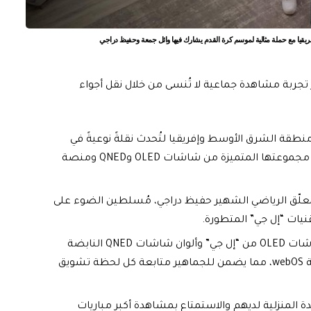
فريقيا مع حملة مثالية لموسم كرة القدم يشارك فيها وائل جمعة وحفيظ دراجي
 تجربة مشاهدة جماعية لا تُنسى من خلال نقل أجواء
طقة الشرق الأوسط وإفريقيا لتُحدث نقلةً نوعيةً في
تجربة مشاهدة مباريات كرة القدم في المنزل، وذلك عبر مجموعتها المتميزة من شاشات OLED وQNED ومنصة
معلّق الرياضي الشهير حفيظ دراجي، مُسلطين الضوء على
نيات “إل جي” المتطورة.
تُسلط المبادرة الضوء على وضوح الحركة الفائق في شاشات OLED من “إل جي” وألوان شاشات QNED النابضة
بالحياة وتجربة البث السلسة وسهلة الاستخدام لمنصة webOS، مما يضمن للجماهير متابعة كل لحظة تشويق
 المنزلية لديهم والاستمتاع بمشاهدة أكبر مباريات