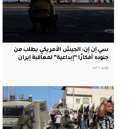
سي إن إن: الجيش الأمريكي يطلب من
جنوده أفكارًا “إبداعية” لمعاقبة إيران
قبل 5 أيام