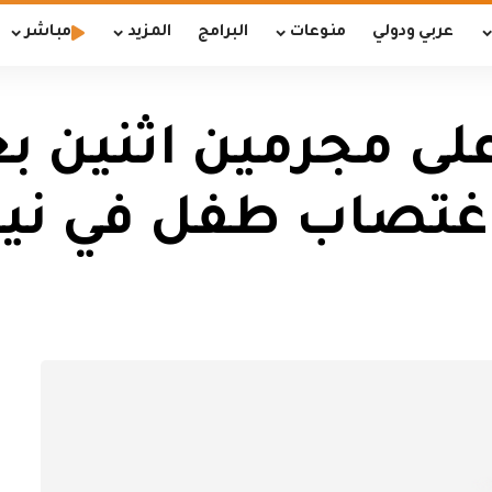
عربي ودولي
منوعات
البرامج
المزيد
مباشر
على مجرمين اثنين 
 اغتصاب طفل في ني