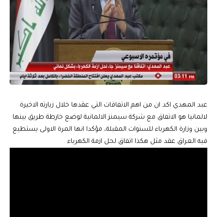
عبد المهدي اكد ان من اهم الاتفاقات التي عقدها خلال زيارته الاخيرة
لالمانيا هو الاتفاق مع شركة سيمنز الالمانية لوضع خارطة طريق بينها
وبين وزارة الكهرباء للسنوات المقبلة، مؤكدا انها المرة الاولى يستطيع
فيه العراق عقد مثل هكذا اتفاق لحل ازمة الكهرباء