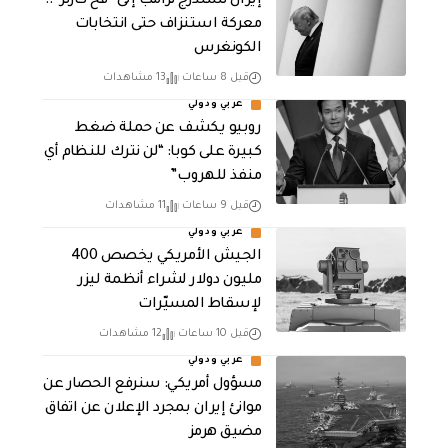
إيران تستدرج ترامب إلى “فخ كارتر”..
معركة استنزاف حتى انتخابات
الكونغرس
قبل 8 ساعات
13 مشاهدات
عربي ودولي
روبيو يكشف عن حملة ضغط
كبيرة على كوبا: “لن نترك للنظام أي
منفذ للهروب”
قبل 9 ساعات
11 مشاهدات
عربي ودولي
الجيش الأمريكي يخصص 400
مليون دولار لشراء أنظمة ليزر
لإسقاط المسيّرات
قبل 10 ساعات
12 مشاهدات
عربي ودولي
مسؤول أمريكي: سنرفع الحصار عن
موانئ إيران بمجرد الإعلان عن اتفاق
مضيق هرمز