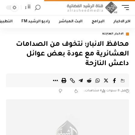
أأ
اخر الاخبار
البرامج
البث المباشر
راديو الرشيد FM
التطبي
الاخبار العاجلة
محافظ الانبار: نتخوف من الصدامات
العشائرية مع عودة بعض عوائل
داعش النازحة
قبل 8 سنوات
4 مشاهدات