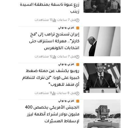
زرع عبوة ناسفة بمنطقة السيدة
زينب
قبل 7 ساعات
13 مشاهدات
عربي ودولي
إيران تستدرج ترامب إلى “فخ
كارتر”.. معركة استنزاف حتى
انتخابات الكونغرس
قبل 7 ساعات
12 مشاهدات
عربي ودولي
روبيو يكشف عن حملة ضغط
كبيرة على كوبا: “لن نترك للنظام
أي منفذ للهروب”
قبل 8 ساعات
11 مشاهدات
عربي ودولي
الجيش الأمريكي يخصص 400
مليون دولار لشراء أنظمة ليزر
لإسقاط المسيّرات