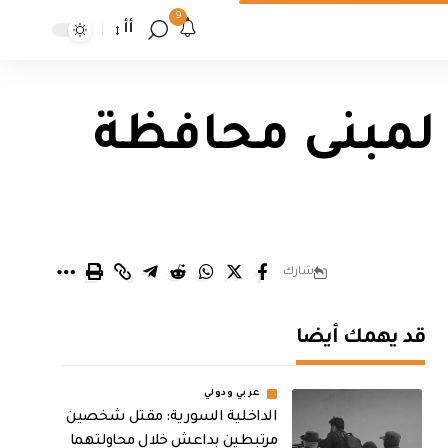
9
أأ
 لمبنى محافظة
شارك
قد يهمك أيضا
عربي ودولي
الداخلية السورية: مقتل شخصين
مرتبطين بداعش خلال محاولتهما