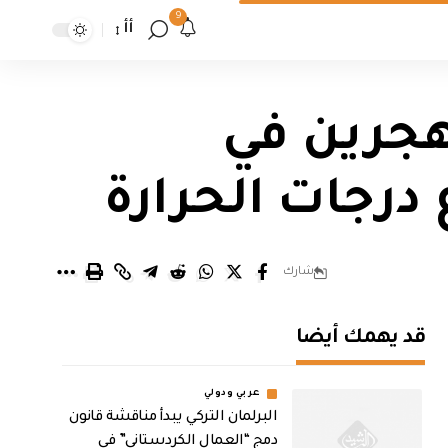
9
أأ
هجرين في
درجات الحرارة
شارك
قد يهمك أيضا
عربي ودولي
البرلمان التركي يبدأ مناقشة قانون
دمج “العمال الكردستاني” في