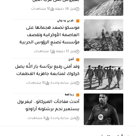
بفيروس حمى غرب النيل
قبل 36 دقيقة
10 مشاهدات
عربي ودولي
موسكو تصعد هجماتها على
العاصمة الأوكرانية وتقصف
مؤسسة تصنع الرؤوس الحربية
قبل 51 دقيقة
7 مشاهدات
أمن
وفد أمني رفيع برئاسة يار الله يصل
كركوك لمتابعة جاهزية القطعات
قبل ساعة واحدة
10 مشاهدات
رياضة
أحدث مفاجآت الميركاتو.. ليفربول
يستعير نجم برشلونة أراوخو
قبل ساعة واحدة
8 مشاهدات