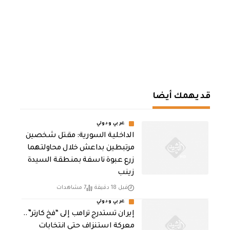
قد يهمك أيضا
عربي ودولي
الداخلية السورية: مقتل شخصين
مرتبطين بداعش خلال محاولتهما
زرع عبوة ناسفة بمنطقة السيدة
زينب
قبل 18 دقيقة
7 مشاهدات
عربي ودولي
إيران تستدرج ترامب إلى “فخ كارتر”..
معركة استنزاف حتى انتخابات