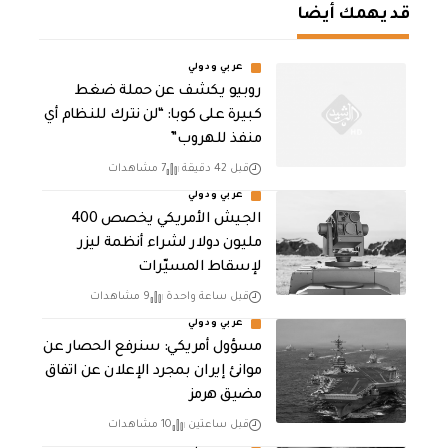
قد يهمك أيضا
عربي ودولي
روبيو يكشف عن حملة ضغط
كبيرة على كوبا: “لن نترك للنظام أي
منفذ للهروب”
قبل 42 دقيقة
7 مشاهدات
عربي ودولي
الجيش الأمريكي يخصص 400
مليون دولار لشراء أنظمة ليزر
لإسقاط المسيّرات
قبل ساعة واحدة
9 مشاهدات
عربي ودولي
مسؤول أمريكي: سنرفع الحصار عن
موانئ إيران بمجرد الإعلان عن اتفاق
مضيق هرمز
قبل ساعتين
10 مشاهدات