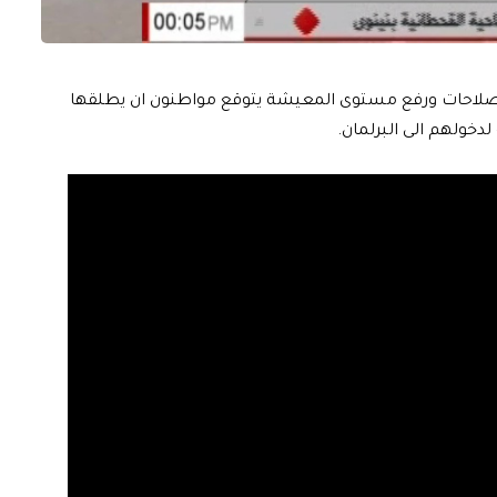
لاصلاحات ورفع مستوى المعيشة يتوقع مواطنون ان يطلقها
خولهم الى البرلمان.