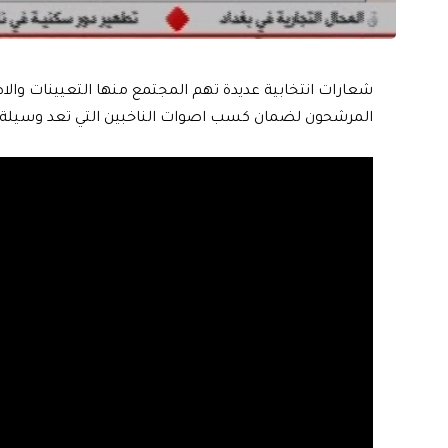
شعارات انتخابية عديدة تهم المجتمع منها التعيينات وا
المرشحون لضمان كسب اصوات الناخبين التي تعد وسيلة لد