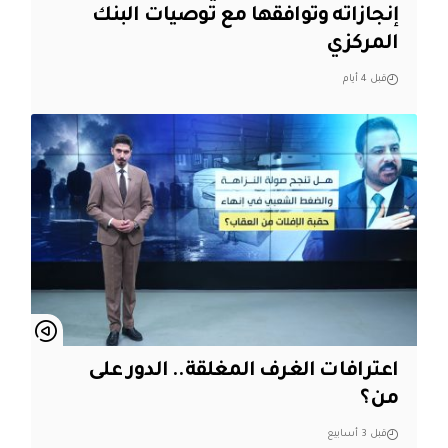
إنجازاته وتوافقها مع توصيات البنك
المركزي
قبل 4 أيام
اعترافات الغرف المغلقة.. الدور على
من؟
قبل 3 أسابيع