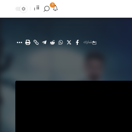
9
أأ
شارك