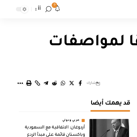
9
أأ
ا لمواصفات
شارك
قد يهمك أيضا
عربي ودولي
أردوغان: الاتفاقية مع السعودية
وباكستان قائمة على مبدأ الردع