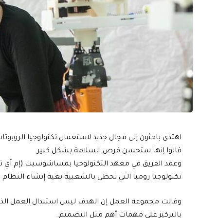
اهتدى باحثون إلى مجال جديد لاستعمال تكنولوجيا الروبو
قالوا إنها ستحسن فرص السلامة بشكل كبير.
وعمد الفريق في معهد التكنولوجيا بمساشوسيت (إم آي تي) إ
تكنولوجيا رومبا التي تحظى بالشعبية بغية إنشاء النظام ا
وقالت مجموعة العمل إن الهدف ليس استبدال العمل الذي يق
بالتركيز على مهمات أهم مثل التصميم.