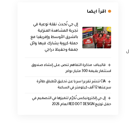
اقرأ ايضا
إل جي تُحدث نقلة نوعية في
تجربة المشاهدة المنزلية
بالشرق الأوسط وإفريقيا مع
حملة كروية يشارك فيها وائل
جمعة وحفيظ دراجي
ل
قاليباف: مذكرة التفاهم تنص على إنشاء صندوق
استثمار بقيمة 300 مليار دولار
CIA تنشر تقريرا سريا عن تحليق لأطباق طائرة
سرعتها 12 ألف كيلومتر في الساعة
إل جي إلكترونيكس تُكرّم لتميزها في التصميم في
حفل توزيع RED DOT DESIGN لعام 2026