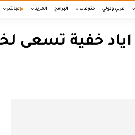
عربي ودولي
منوعات
البرامج
المزيد
مباشر
ن اياد خفية تسعى ل