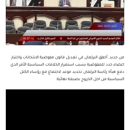
من جديد, أخفق البرلمان في تعديل قانون مفوضية الانتخابات واختيار
اعضاء جدد للمفوضية بسبب استمرار الخلافات السياسية الأمر الذي
دفع هيأة رئاسة البرلمان تحديد موعد لاجتماع مع رؤساء الكتل
السياسية من اجل الخروج بصيغة نهائية.