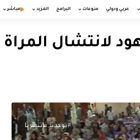
عربي ودولي
منوعات
البرامج
المزيد
مباشر
هود لانتشال المرا