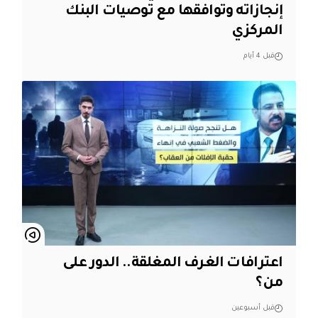
إنجازاته وتوافقها مع توصيات البنك
المركزي
قبل 4 أيام
اعترافات الغرف المغلقة.. الدور على
من؟
قبل أسبوعين