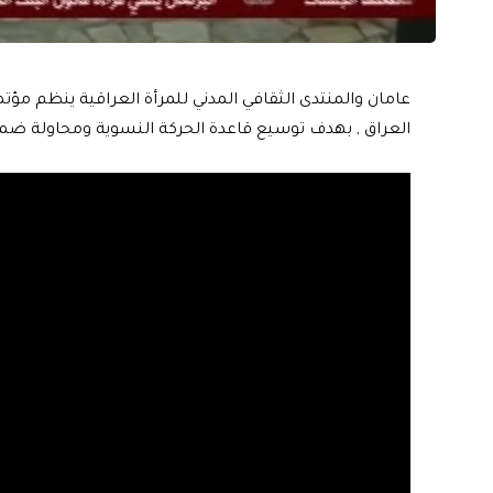
عامان والمنتدى الثقافي المدني للمرأة العراقية ينظم م
العراق , بهدف توسيع قاعدة الحركة النسوية ومحاولة ضم