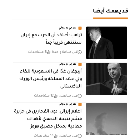
قد يهمك أيضا
عربي ودولي
‏ترامب: أعتقد أن الحرب مع إيران
ستنتهي قريباً جداً
قبل ساعة واحدة
8 مشاهدات
عربي ودولي
أردوغان غدًا في السعودية للقاء
ولي عهد المملكة ورئيس الوزراء
الباكستاني
قبل ساعتين
12 مشاهدات
عربي ودولي
اعلام إيراني: دوي انفجارين في جزيرة
قشم نتيجة التصدي لأهداف
معادية بمدخل مضيق هرمز
قبل ساعتين
14 مشاهدات