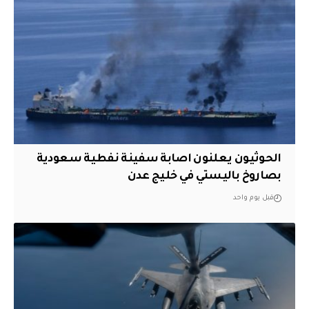
الحوثيون يعلنون اصابة سفينة نفطية سعودية
بصاروخ باليستي في خليج عدن
قبل يوم واحد