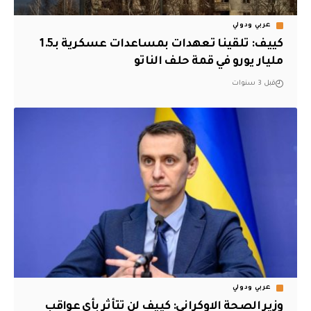
عربي ودولي
كييف: تلقينا تعهدات بمساعدات عسكرية بـ1.5
مليار يورو في قمة حلف الناتو
قبل 3 سنوات
عربي ودولي
وزير الصحة الاوكراني: كييف لن تتأثر بأي عواقب