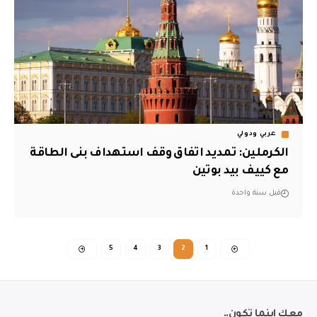
عربي ودولي
الكرملين: تمديد اتفاق وقف استهداف بنى الطاقة
مع كييف بيد بوتين
قبل سنة واحدة
5
4
3
2
1
معك اينما تكون..