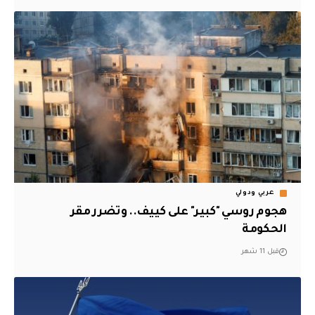
عربي ودولي
هجوم روسي "كبير" على كييف.. وتضرر مقر
الحكومة
قبل 11 شهر