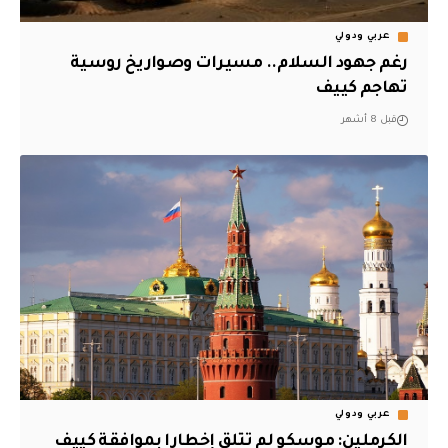
عربي ودولي
رغم جهود السلام.. مسيرات وصواريخ روسية
تهاجم كييف
قبل 8 أشهر
عربي ودولي
الكرملين: موسكو لم تتلق إخطارا بموافقة كييف