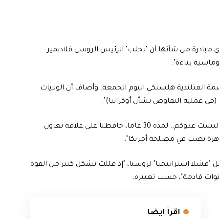
بأي مبادرة من شأنها أن "تجلب" الرئيس الروسي فلاديمير
وماسية بناءة".
صمة الفنلندية هلسنكي اليوم الجمعة. وأضاف أن الولايات
(في عملية التفاوض بشأن أوكرانيا)".
وقال بلينكن مخاطبا المواطنين الروس: "الولايات المتحدة ليست عدوكم.. لمدة 30 عاما، حافظنا على علاقة تعاون
دهرة يصب في مصلحة أمريكا".
ل "فشلا استراتيجيا" لروسيا، "إذ قللت بشكل كبير من القوة
نوات قادمة"، حسب تعبيره.
اقرأ ايضا