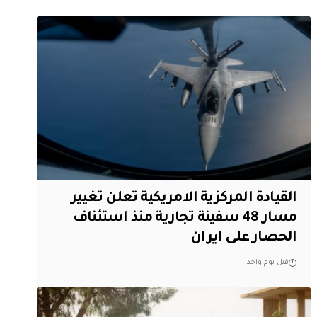
القيادة المركزية الامريكية تعلن تغيير
مسار 48 سفينة تجارية منذ استئناف
الحصار على ايران
قبل يوم واحد