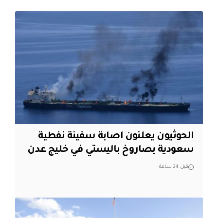
الحوثيون يعلنون اصابة سفينة نفطية
سعودية بصاروخ باليستي في خليج عدن
قبل 24 ساعة