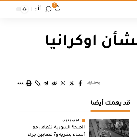
9
أأ
شأن اوكرانيا
شارك
قد يهمك أيضا
عربي ودولي
الصحة السورية: نتعامل مع
أشلاء بشرية و7 مصابين جراء