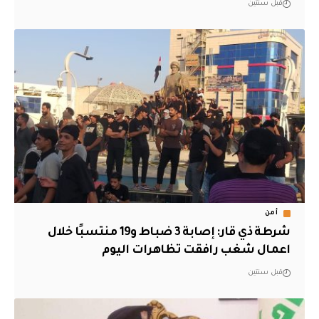
قبل سنتين
أمن
شرطة ذي قار: إصابة 3 ضباط و19 منتسبًا خلال
اعمال شغب رافقت تظاهرات اليوم
قبل سنتين