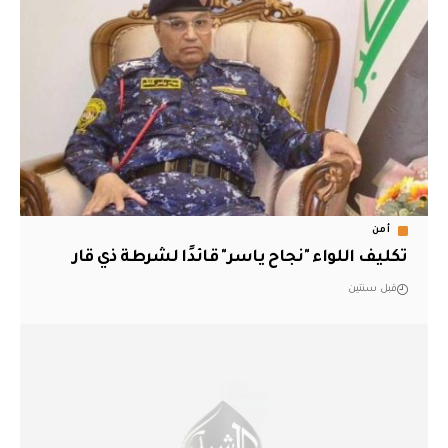
أمن
تكليف اللواء "نجاح ياسر" قائدًا لشرطة ذي قار
قبل سنتين