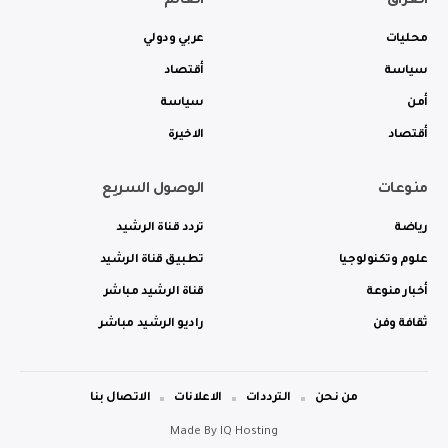
العراق
العالم
محليات
عربي ودولي
سياسة
أقتصاد
أمن
سياسة
أقتصاد
الاخيرة
منوعات
الوصول السريع
رياضة
تردد قناة الرشيد
علوم وتكنولوجيا
تطبيق قناة الرشيد
أخبار منوعة
قناة الرشيد مباشر
ثقافة وفن
راديو الرشيد مباشر
من نحن
الترددات
الاعلانات
الاتصال بنا
Made By
IQ Hosting