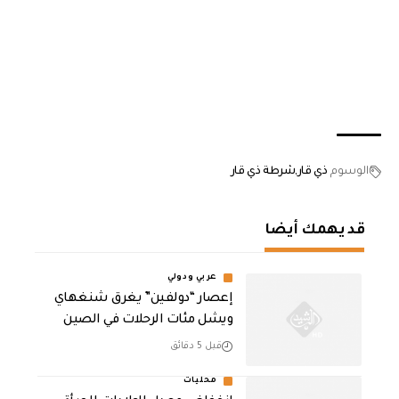
الوسوم
ذي قار
شرطة ذي قار
قد يهمك أيضا
عربي ودولي
إعصار “دولفين” يغرق شنغهاي
ويشل مئات الرحلات في الصين
قبل 5 دقائق
محليات