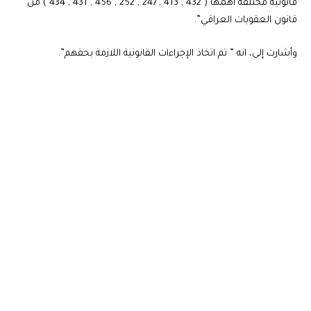
قانونية مختلفة أهمها ( 432 , 413 , 247 , 252 , 456 , 431 , 434 ) من
قانون العقوبات العراقي”.
وأشارت إلى، انه ” تم اتخاذ الإجراءات القانونية اللازمة بحقهم”.