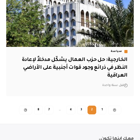
سياسة
الخارجية: حل حزب العمال يشكّل مدخلاً لإعادة
النظر في ذرائع وجود قوات أجنبية على الأراضي
العراقية
قبل سنة واحدة
8
7
…
4
3
2
1
معك اينما تكون..