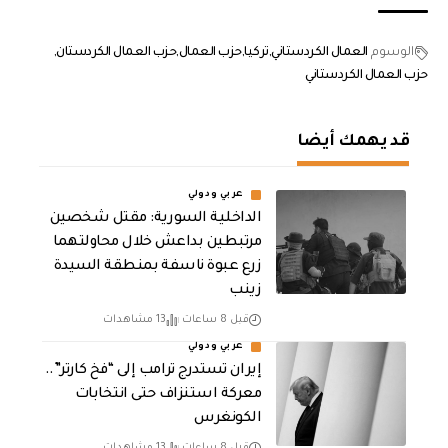
الوسوم
العمال الكردستاني
تركيا
حزب العمال
حزب العمال الكردستان
حزب العمال الكردستاني
قد يهمك أيضا
عربي ودولي
الداخلية السورية: مقتل شخصين
مرتبطين بداعش خلال محاولتهما
زرع عبوة ناسفة بمنطقة السيدة
زينب
قبل 8 ساعات
13 مشاهدات
عربي ودولي
إيران تستدرج ترامب إلى “فخ كارتر”..
معركة استنزاف حتى انتخابات
الكونغرس
قبل 8 ساعات
13 مشاهدات