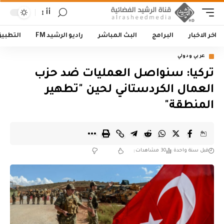
أأ
اخر الاخبار
البرامج
البث المباشر
راديو الرشيد FM
التطبي
عربي ودولي
تركيا: سنواصل العمليات ضد حزب
العمال الكردستاني لحين "تطهير
المنطقة"
قبل سنة واحدة
30 مشاهدات