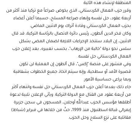
المنطقة لإنشاء هذه الآلية.
وقرر حزب العمال الكردستاني، الذي يخوض صراعاً مع تركيا منذ أكثر من
أربعة عقود، حل نفسه وإنهاء صراعه المسلح، حسبما أعلن أعضاء
بحزب العمال الكردستاني وقادة أتراك يوم الاثنين الماضي.
وكان فخر الدين ألطون، رئيس دائرة الاتصال بالرئاسة التركية، قد قال
الاثنين، إن البلاد ستتخذ الإجراءات اللازمة لضمان المضي بشكل
سلس نحو دولة "خالية من الإرهاب"، بحسب تعبيره، بعد إعلان حزب
العمال الكردستاني حل نفسه.
وفي منشور على منصة "إكس"، قال ألطون إن العملية لن تكون
قصيرة الأمد أو سطحية، وإنه سيتم اتخاذ جميع الخطوات بشفافية
وبما يراعي حساسية الأمور.
جاء ذلك بعدما أعلن حزب العمال الكردستاني حل نفسه وانتهاء أكثر
من أربعة عقود من القتال مع الدولة التركية. ويأتي الإعلان تلبية لدعوة
أطلقها مؤسس الحزب عبدالله أوجلان، المسجون في سجن جزيرة
إيمرالي قبالة اسطنبول منذ 1999، حثّ من خلالها في فبراير (شباط)
مقاتليه على نزع السلاح وحل الحزب.