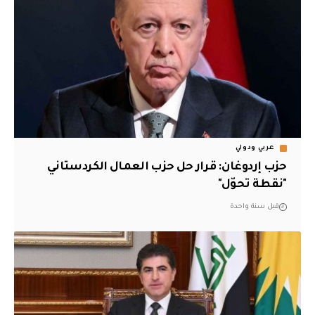
عربي ودولي
حزب إردوغان: قرار حل حزب العمال الكردستاني
"نقطة تحوّل"
قبل سنة واحدة