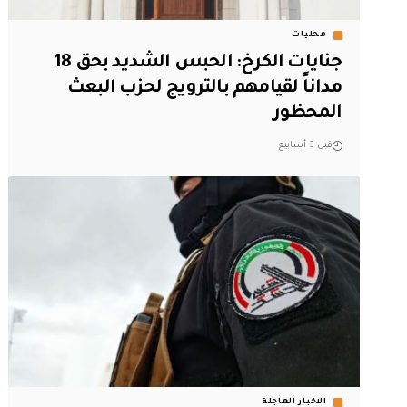
محليات
جنايات الكرخ: الحبس الشديد بحق 18
مداناً لقيامهم بالترويج لحزب البعث
المحظور
قبل 3 أسابيع
الاخبار العاجلة