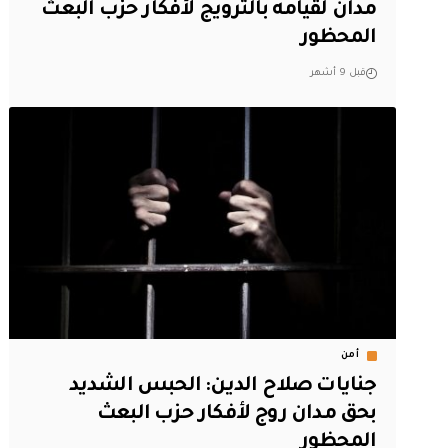
مدان لقيامه بالترويج لأفكار حزب البعث
المحظور
قبل 9 أشهر
أمن
جنايات صلاح الدين: الحبس الشديد
بحق مدان روج لأفكار حزب البعث
المحظور