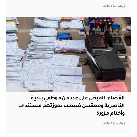
قبل يوم واحد
القضاء: القبض على عدد من موظفي بلدية
الناصرية ومعقبين ضبطت بحوزتهم مستندات
وأختام مزورة
قبل يوم واحد