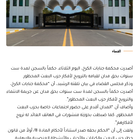
القضاء
أصدرت محكمة جنايات الكرخ، اليوم الثلاثاء، حكماً بالسجن لمدة ست
سنوات بحق مدان لقيامه بالترويج لأفكار حزب البعث المحظور.
وذكر مجلس القضاء في بيان تلقته الرشيد، أن “محكمة جنايات الكرخ،
أصدرت حكماً بالسجن لمدة ست سنوات بحق مدان عن جريمة الانتماء
والترويج لأفكار حزب البعث المحظور”.
وأضاف أن “المدان أقدم على حضور اجتماعات خاصة بحزب البعث
المحظور، كما ضبطت بحوزته منشورات في الهاتف العائد له تروج
لأفكارهم”.
ولفت إلى أن “الحكم بحقه صدر استناداً لأحكام المادة 8/ أولاً من قانون
حظر حزب البعث والكيانات والأحزاب والأنشطة العنصرية والإرهابية