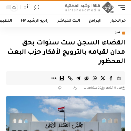
أأ
اخر الاخبار
البرامج
البث المباشر
راديو الرشيد FM
التطبي
أمن
القضاء: السجن ست سنوات بحق
مدان لقيامه بالترويج لأفكار حزب البعث
المحظور
قبل 8 أشهر
20 مشاهدات