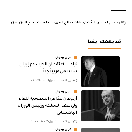
الوسوم
الحبس الشديد
جنايات صلاح الدين
حزب البعث
صلاح الدين
مدان
قد يهمك أيضا
عربي ودولي
‏ترامب: أعتقد أن الحرب مع إيران
ستنتهي قريباً جداً
قبل 8 ساعات
11 مشاهدات
عربي ودولي
أردوغان غدًا في السعودية للقاء
ولي عهد المملكة ورئيس الوزراء
الباكستاني
قبل 9 ساعات
15 مشاهدات
عربي ودولي