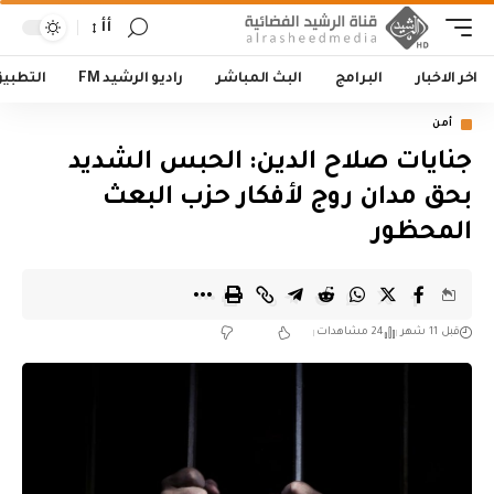
أأ
اخر الاخبار
البرامج
البث المباشر
راديو الرشيد FM
التطبي
أمن
جنايات صلاح الدين: الحبس الشديد
بحق مدان روج لأفكار حزب البعث
المحظور
قبل 11 شهر
24 مشاهدات