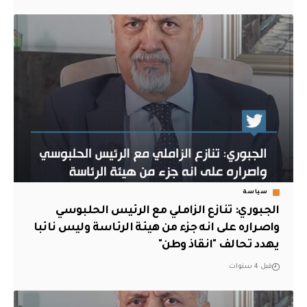
سياسة
الجبوري: تنازع الزاملي مع الرئيس الحلبوسي
واصراره على انه جزء من هيئة الرئاسة وليس نائبا
يهدد تحالف "انقاذ وطن"
قبل 4 سنوات