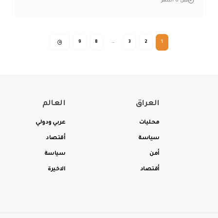
قبل 6 أشهر
9
8
…
3
2
1
العراق
العالم
محليات
عربي ودولي
سياسة
أقتصاد
أمن
سياسة
أقتصاد
الاخيرة