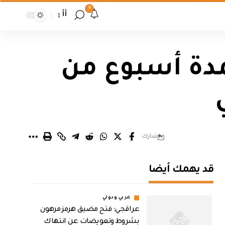
9
أأ
لمدة أسبوع من
شارك
قد يهمك أيضا
عربي ودولي
عراقجي: فتح مضيق هرمز مرهون
بشروط وتعويضات عن انتهاك