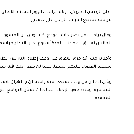
اعلن الرئيس الامريكي دونالد ترامب، اليوم السبت، الاتفاق 
مراسم تشييع المرشد الراحل علي خامنئي.
وقال ترامب، في تصريحات لموقع اكسيوس، ان المسؤولين ال
الجانبين تعليق المحادثات لمدة أسبوع لحين انتهاء مراسم جن
وأكد ترامب، أنه جرى الاتفاق على وقف إطلاق النار بين الط
ويمكننا القضاء عليهم جميعا، لكننا لن نفعل ذلك لأنه حين
ويأتي الإعلان في وقت تستعد فيه واشنطن وطهران لاستئن
المباشرة، وسط جهود لإحياء المباحثات بشأن البرنامج النووي
المجمدة.