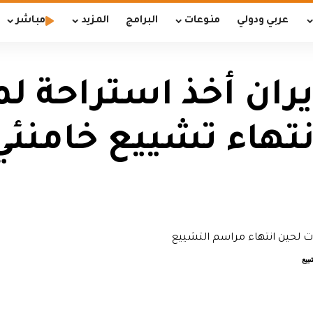
عربي ودولي
منوعات
البرامج
المزيد
مباشر
ايران أخذ استراحة 
نتهاء تشييع خامنئي
ييع