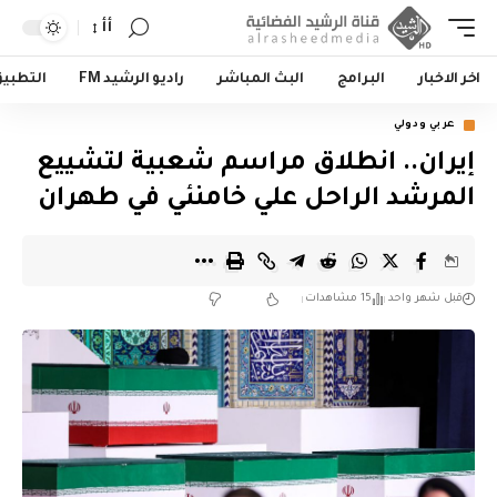
أأ
اخر الاخبار
البرامج
البث المباشر
راديو الرشيد FM
التطبي
عربي ودولي
إيران.. انطلاق مراسم شعبية لتشييع
المرشد الراحل علي خامنئي في طهران
قبل شهر واحد
15 مشاهدات