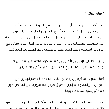
“اتفاق نهائي”
فيما أكدت إيران سابقا أن تفتيش المواقع النووية سيتم حصراً عبر
اتفاق نهائي. وقال كاظم غريب آبادي نائب وزير الخارجية الإيراني يوم
الأربعاء الماضي، إن بلاده لن تتناول مسألة الوصول إلى المواقع النووية
التي تعرضت لهجمات ولا إلى المواد النووية إلا في إطار اتفاق نهائي مع
الولايات المتحدة وبعد اتخاذ خطوات عملية لرفع العقوبات الأميركية.
وكان الجانبان الإيراني والأميركي وقعا مذكرة تفاهم عن بُعد ليل 18
يونيو، نصت على إنهاء النزاع العسكري الذي بدأ في 28 فبراير.
كما أشارت المذكرة إلى رفع الولايات المتحدة الحصار البحري عن
الموانئ الإيرانية، وفتح إيران مضيق هرمز أمام مرور سفن الشحن دون
قيود أو رسوم لمدة 60 يوماً.
يذكر انه عقب الضربات الأميركية على المنشآت النووية الإيرانية في يونيو
2025، قيّدت إيران تعاونها مع الوكالة الدولية للطاقة الذرية ووصولها