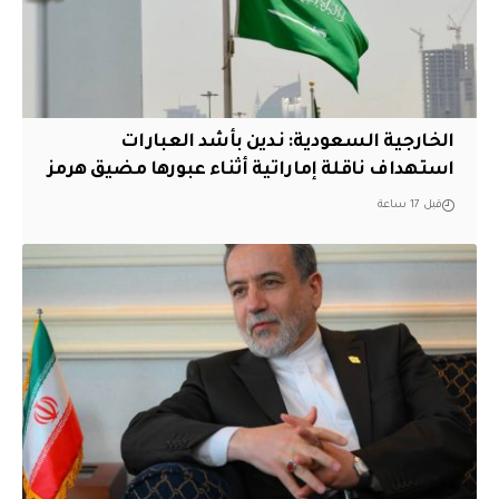
‏الخارجية السعودية: ندين بأشد العبارات
استهداف ناقلة إماراتية أثناء عبورها مضيق هرمز
قبل 17 ساعة