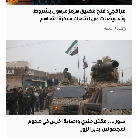
عراقجي: فتح مضيق هرمز مرهون بشروط
وتعويضات عن انتهاك مذكرة التفاهم
قبل 17 ساعة
سوريا.. مقتل جندي وإصابة آخرين في هجوم
لمجهولين بدير الزور