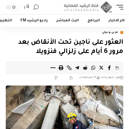
أأ
اخر الاخبار
البرامج
البث المباشر
راديو الرشيد FM
التطبي
عربي ودولي
العثور على ناجين تحت الأنقاض بعد
مرور 6 أيام على زلزالي فنزويلا
قبل شهر واحد
17 مشاهدات