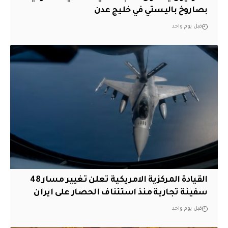
بصاروخ باليستي في خليج عدن
قبل يوم واحد
القيادة المركزية الامريكية تعلن تغيير مسار 48
سفينة تجارية منذ استئناف الحصار على ايران
قبل يوم واحد