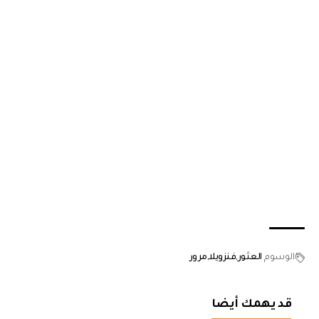
الوسوم
العثور
فنزويلا
مرور
قد يهمك أيضا