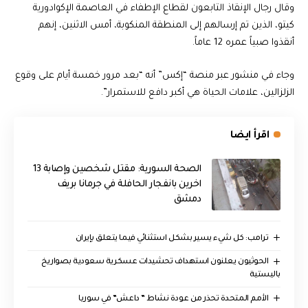
وقال رجال الإنقاذ التابعون لقطاع الإطفاء في العاصمة الإكوادورية
كيتو، الذين تم إرسالهم إلى المنطقة المنكوبة، أمس الاثنين، إنهم
أنقذوا صبياً عمره 12 عاماً.
وجاء في منشور عبر منصة “إكس” أنه “بعد مرور خمسة أيام على وقوع
الزلزالين، علامات الحياة هي أكبر دافع للاستمرار”.
اقرأ ايضا
الصحة السورية: مقتل شخصين وإصابة 13
اخرين بانفجار الحافلة في جرمانا بريف
دمشق
ترامب: كل شيء يسير بشكل استثنائي فيما يتعلق بإيران
الحوثيون يعلنون استهداف تحشيدات عسكرية سعودية بصواريخ
باليستية
الأمم المتحدة تحذر من عودة نشاط ” داعش” في سوريا