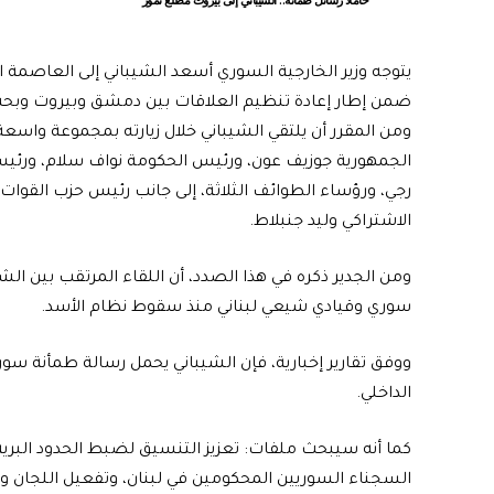
حاملا رسائل طمأنة.. الشيباني إلى بيروت مطلع تموز
ضمن إطار إعادة تنظيم العلاقات بين دمشق وبيروت وبحث 
ومن المقرر أن يلتقي الشيباني خلال زيارته بمجموعة واسعة 
الجمهورية جوزيف عون، ورئيس الحكومة نواف سلام، ورئيس 
رجي، ورؤساء الطوائف الثلاثة، إلى جانب رئيس حزب القوات
الاشتراكي وليد جنبلاط.
ومن الجدير ذكره في هذا الصدد، أن اللقاء المرتقب بين ال
سوري وقيادي شيعي لبناني منذ سقوط نظام الأسد.
ووفق تقارير إخبارية، فإن الشيباني يحمل رسالة طمأنة سور
الداخلي.
كما أنه سيبحث ملفات: تعزيز التنسيق لضبط الحدود البر
السجناء السوريين المحكومين في لبنان، وتفعيل اللجان وال