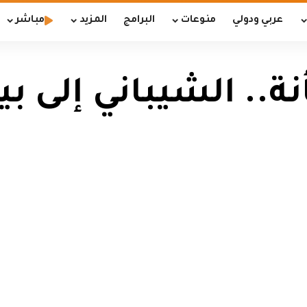
عربي ودولي
منوعات
البرامج
المزيد
مباشر
ة.. الشيباني إلى ب