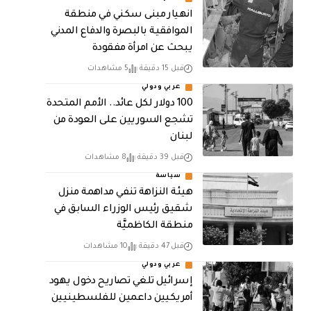
انهيار مبنى سكني في منطقة
الموافقية بالبصرة والدفاع المدني
يبحث عن امرأة مفقودة
قبل 15 دقيقة
5 مشاهدات
عربي ودولي
100 دولار لكل عائد.. الأمم المتحدة
تشجع السوريين على العودة من
لبنان
قبل 39 دقيقة
8 مشاهدات
سياسة
هيئة النزاهة تنفي مداهمة منزل
شقيق رئيس الوزراء السابق في
منطقة الكاظميَّة
قبل 47 دقيقة
10 مشاهدات
عربي ودولي
إسرائيل تلغي تصاريح دخول يهود
أمريكيين داعمين للفلسطينيين