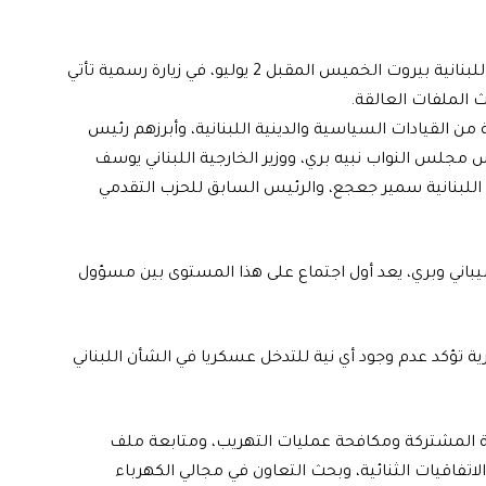
يتوجه وزير الخارجية السوري أسعد الشيباني إلى العاصمة اللبنانية بيروت الخميس المقبل 2 يوليو، في زيارة رسمية تأتي
الملفات العالقة.
من القيادات السياسية والدينية اللبنانية، وأبرزهم رئيس
مجلس النواب نبيه بري، ووزير الخارجية اللبناني يوسف
 اللبنانية سمير جعجع، والرئيس السابق للحزب التقدمي
شيباني وبري، يعد أول اجتماع على هذا المستوى بين مسؤول
ية تؤكد عدم وجود أي نية للتدخل عسكريا في الشأن اللبناني
ية المشتركة ومكافحة عمليات التهريب، ومتابعة ملف
اتفاقيات الثنائية، وبحث التعاون في مجالي الكهرباء