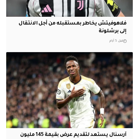
فلاهوفيتش يخاطر بمستقبله من أجل الانتقال
إلى برشلونة
قبل 5 أيام
آرسنال يستعد لتقديم عرض بقيمة 145 مليون