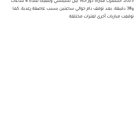
2025، استمرت مباراة دور الـ16 بين تشيلسي وبنفيكا لمدة 4 ساعات
و38 دقيقة، بعد توقف دام حوالي ساعتين بسبب عاصفة رعدية، كما
توقفت مباريات أخرى لفترات مختلقة.