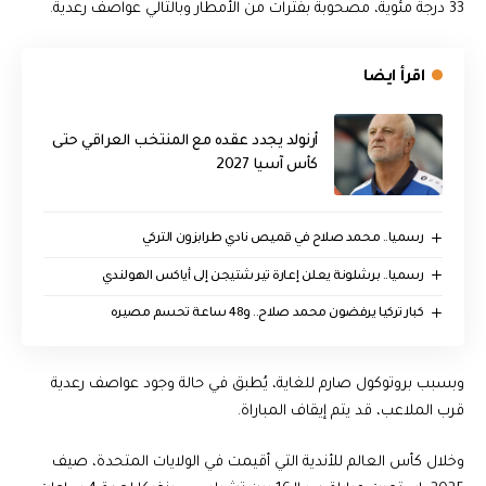
33 درجة مئوية، مصحوبة بفترات من الأمطار وبالتالي عواصف رعدية.
اقرأ ايضا
أرنولد يجدد عقده مع المنتخب العراقي حتى
كأس آسيا 2027
رسميا.. محمد صلاح في قميص نادي طرابزون التركي
رسميا.. برشلونة يعلن إعارة تير شتيجن إلى أياكس الهولندي
كبار تركيا يرفضون محمد صلاح.. و48 ساعة تحسم مصيره
وبسبب بروتوكول صارم للغاية، يُطبق في حالة وجود عواصف رعدية
قرب الملاعب، قد يتم إيقاف المباراة.
وخلال كأس العالم للأندية التي أقيمت في الولايات المتحدة، صيف