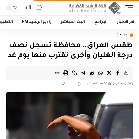
أأ
اخر الاخبار
البرامج
البث المباشر
راديو الرشيد FM
التطبي
محليات
طقس العراق.. محافظة تسجل نصف
درجة الغليان وأخرى تقترب منها يوم غد
قبل شهرين
55 مشاهدات