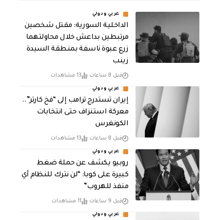
عربي ودولي
الداخلية السورية: مقتل شخصين
مرتبطين بداعش خلال محاولتهما
زرع عبوة ناسفة بمنطقة السيدة
زينب
قبل 8 ساعات
13 مشاهدات
عربي ودولي
إيران تستدرج ترامب إلى “فخ كارتر”..
معركة استنزاف حتى انتخابات
الكونغرس
قبل 8 ساعات
13 مشاهدات
عربي ودولي
روبيو يكشف عن حملة ضغط
كبيرة على كوبا: “لن نترك للنظام أي
منفذ للهروب”
قبل 9 ساعات
11 مشاهدات
عربي ودولي