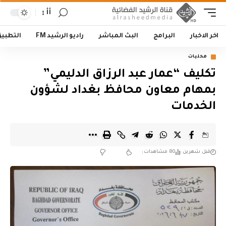
أأ
اخر الاخبار
البرامج
البث المباشر
راديو الرشيد FM
التطبي
محليات
تكليف “عمار عبد الرزاق الدليمي”
بمهام معاون محافظ بغداد لشؤون
الخدمات
قبل شهرين
80 مشاهدات