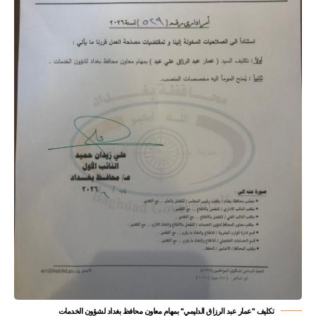
تكليف "عمار عبد الرزاق الدليمي" بمهام معاون محافظ بغداد لشؤون الخدمات