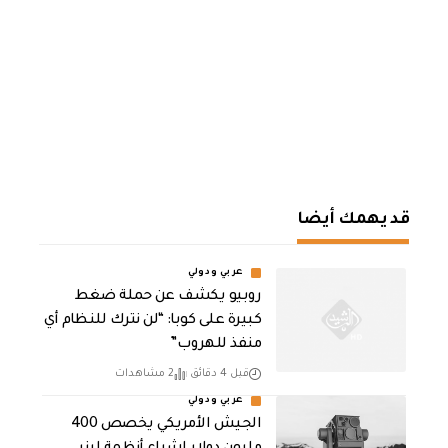
قد يهمك أيضا
عربي ودولي
روبيو يكشف عن حملة ضغط
كبيرة على كوبا: “لن نترك للنظام أي
منفذ للهروب”
قبل 4 دقائق
2 مشاهدات
عربي ودولي
الجيش الأمريكي يخصص 400